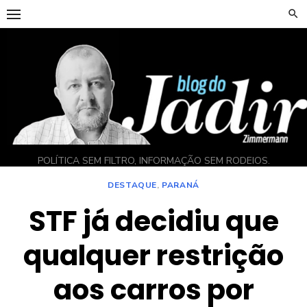
Skip
to
content
POLÍTICA SEM FILTRO, INFORMAÇÃO SEM RODEIOS.
DESTAQUE
,
PARANÁ
STF já decidiu que
qualquer restrição
aos carros por