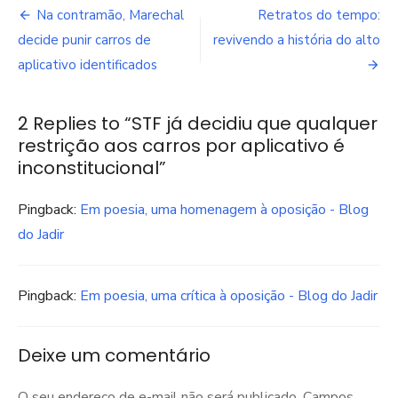
Navegação
Na contramão, Marechal
Retratos do tempo:
de
decide punir carros de
revivendo a história do alto
aplicativo identificados
Post
2 Replies to “
STF já decidiu que qualquer
restrição aos carros por aplicativo é
inconstitucional
”
Pingback:
Em poesia, uma homenagem à oposição - Blog
do Jadir
Pingback:
Em poesia, uma crítica à oposição - Blog do Jadir
Deixe um comentário
O seu endereço de e-mail não será publicado.
Campos