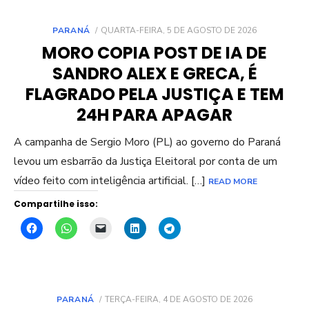
POSTED
PARANÁ
QUARTA-FEIRA, 5 DE AGOSTO DE 2026
ON
MORO COPIA POST DE IA DE
SANDRO ALEX E GRECA, É
FLAGRADO PELA JUSTIÇA E TEM
24H PARA APAGAR
A campanha de Sergio Moro (PL) ao governo do Paraná
levou um esbarrão da Justiça Eleitoral por conta de um
vídeo feito com inteligência artificial. […]
READ MORE
Compartilhe isso:
POSTED
PARANÁ
TERÇA-FEIRA, 4 DE AGOSTO DE 2026
ON