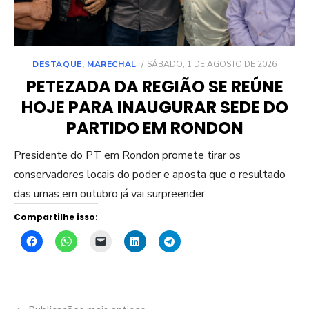
POSTED
DESTAQUE
,
MARECHAL
SÁBADO, 1 DE AGOSTO DE 2026
ON
PETEZADA DA REGIÃO SE REÚNE
HOJE PARA INAUGURAR SEDE DO
PARTIDO EM RONDON
Presidente do PT em Rondon promete tirar os
conservadores locais do poder e aposta que o resultado
das urnas em outubro já vai surpreender.
Compartilhe isso: