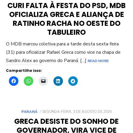
CURI FALTA À FESTA DO PSD, MDB
OFICIALIZA GRECA E ALIANÇA DE
RATINHO RACHA NO OESTE DO
TABULEIRO
O MDB marcou coletiva para a tarde desta sexta-feira
(31) para oficializar Rafael Greca como vice na chapa de
Sandro Alex ao governo do Paraná. […]
READ MORE
Compartilhe isso:
POSTED
PARANÁ
SEGUNDA-FEIRA, 3 DE AGOSTO DE 2026
ON
GRECA DESISTE DO SONHO DE
GOVERNADOR, VIRA VICE DE