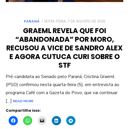
POSTED
PARANÁ
SEXTA-FEIRA, 7 DE AGOSTO DE 2026
ON
GRAEML REVELA QUE FOI
“ABANDONADA” POR MORO,
RECUSOU A VICE DE SANDRO ALEX
E AGORA CUTUCA CURI SOBRE O
STF
Pré-candidata ao Senado pelo Paraná, Cristina Graeml
(PSD) confirmou nesta quarta-feira (5), em entrevista ao
programa Café com a Gazeta do Povo, que vai continuar
[…]
READ MORE
Compartilhe isso: