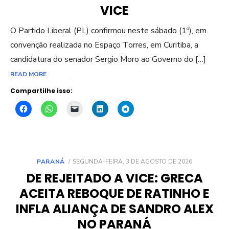
VICE
O Partido Liberal (PL) confirmou neste sábado (1º), em
convenção realizada no Espaço Torres, em Curitiba, a
candidatura do senador Sergio Moro ao Governo do […]
READ MORE
Compartilhe isso:
POSTED
PARANÁ
SEGUNDA-FEIRA, 3 DE AGOSTO DE 2026
ON
DE REJEITADO A VICE: GRECA
ACEITA REBOQUE DE RATINHO E
INFLA ALIANÇA DE SANDRO ALEX
NO PARANÁ