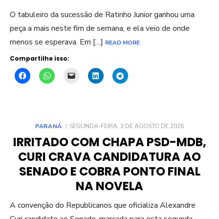
O tabuleiro da sucessão de Ratinho Junior ganhou uma
peça a mais neste fim de semana, e ela veio de onde
menos se esperava. Em […]
READ MORE
Compartilhe isso:
POSTED
PARANÁ
SEGUNDA-FEIRA, 3 DE AGOSTO DE 2026
ON
IRRITADO COM CHAPA PSD-MDB,
CURI CRAVA CANDIDATURA AO
SENADO E COBRA PONTO FINAL
NA NOVELA
A convenção do Republicanos que oficializa Alexandre
Curi candidato ao Senado, marcada para esta segunda-