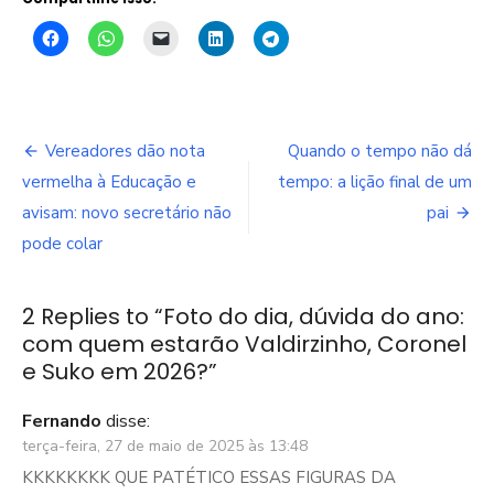
Navegação
Vereadores dão nota
Quando o tempo não dá
de
vermelha à Educação e
tempo: a lição final de um
avisam: novo secretário não
pai
Post
pode colar
2 Replies to “
Foto do dia, dúvida do ano:
com quem estarão Valdirzinho, Coronel
e Suko em 2026?
”
Fernando
disse:
terça-feira, 27 de maio de 2025 às 13:48
KKKKKKKK QUE PATÉTICO ESSAS FIGURAS DA