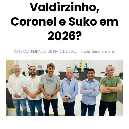
Valdirzinho,
Coronel e Suko em
2026?
Author
Jadir Zimmermann
POSTED
TERÇA-FEIRA, 27 DE MAIO DE 2025
ON