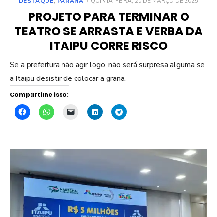
POSTED
DESTAQUE
,
PARANÁ
QUINTA-FEIRA, 20 DE MARÇO DE 2025
ON
PROJETO PARA TERMINAR O
TEATRO SE ARRASTA E VERBA DA
ITAIPU CORRE RISCO
Se a prefeitura não agir logo, não será surpresa alguma se
a Itaipu desistir de colocar a grana.
Compartilhe isso: