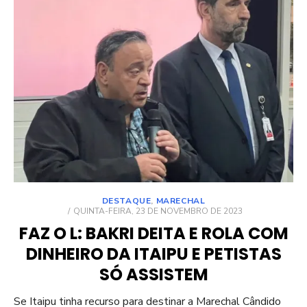
DESTAQUE
,
MARECHAL
POSTED
QUINTA-FEIRA, 23 DE NOVEMBRO DE 2023
ON
FAZ O L: BAKRI DEITA E ROLA COM
DINHEIRO DA ITAIPU E PETISTAS
SÓ ASSISTEM
Se Itaipu tinha recurso para destinar a Marechal Cândido