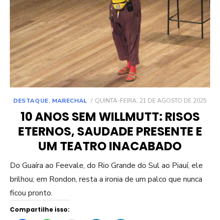
POSTED
DESTAQUE
,
MARECHAL
QUINTA-FEIRA, 21 DE AGOSTO DE 2025
ON
10 ANOS SEM WILLMUTT: RISOS
ETERNOS, SAUDADE PRESENTE E
UM TEATRO INACABADO
Do Guaíra ao Feevale, do Rio Grande do Sul ao Piauí, ele
brilhou; em Rondon, resta a ironia de um palco que nunca
ficou pronto.
Compartilhe isso: