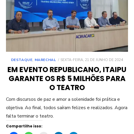
POSTED
DESTAQUE
,
MARECHAL
SEXTA-FEIRA, 21 DE JUNHO DE 2024
ON
EM EVENTO REPUBLICANO, ITAIPU
GARANTE OS R$ 5 MILHÕES PARA
O TEATRO
Com discursos de paz e amor a solenidade foi prática e
objetiva. Ao final, todos saíram felizes e realizados. Agora
falta terminar o teatro.
Compartilhe isso: