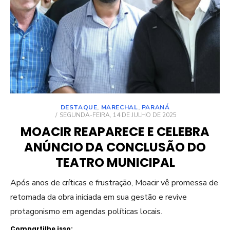
DESTAQUE
,
MARECHAL
,
PARANÁ
POSTED
SEGUNDA-FEIRA, 14 DE JULHO DE 2025
ON
MOACIR REAPARECE E CELEBRA
ANÚNCIO DA CONCLUSÃO DO
TEATRO MUNICIPAL
Após anos de críticas e frustração, Moacir vê promessa de
retomada da obra iniciada em sua gestão e revive
protagonismo em agendas políticas locais.
Compartilhe isso: