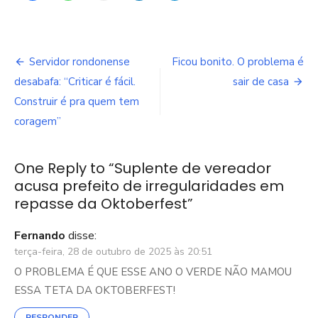
Navegação
Servidor rondonense
Ficou bonito. O problema é
de
desabafa: “Criticar é fácil.
sair de casa
Construir é pra quem tem
Post
coragem”
One Reply to “Suplente de vereador
acusa prefeito de irregularidades em
repasse da Oktoberfest”
Fernando
disse:
terça-feira, 28 de outubro de 2025 às 20:51
O PROBLEMA É QUE ESSE ANO O VERDE NÃO MAMOU
ESSA TETA DA OKTOBERFEST!
RESPONDER