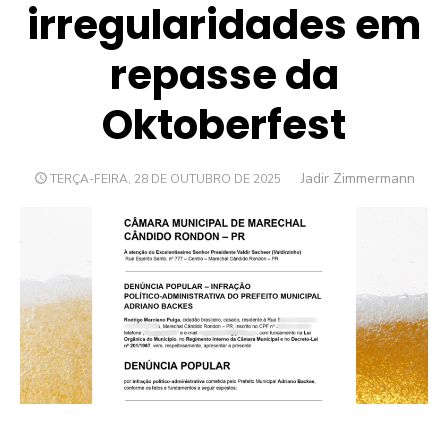
irregularidades em
repasse da
Oktoberfest
Author
Jadir Zimmermann
POSTED
TERÇA-FEIRA, 28 DE OUTUBRO DE 2025
ON