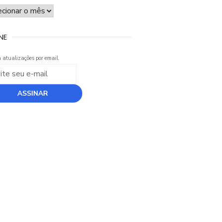
UIVO
NE
 atualizações por email.