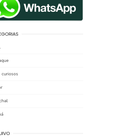
EGORIAS
l
aque
 curiosos
r
chal
ná
UIVO