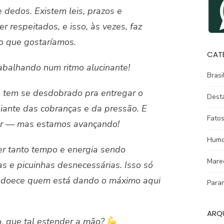
e dedos. Existem leis, prazos e
 respeitados, e isso, às vezes, faz
do que gostaríamos.
CAT
balhando num ritmo alucinante!
Brasi
, tem se desdobrado pra entregar o
Dest
iante das cobranças e da pressão. E
Fatos
zer — mas estamos avançando!
Humo
r tanto tempo e energia sendo
Mare
as e picuinhas desnecessárias. Isso só
 adoece quem está dando o máximo aqui
Para
ARQ
, que tal estender a mão?