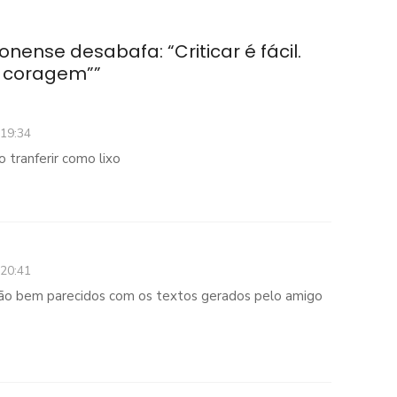
onense desabafa: “Criticar é fácil.
m coragem”
”
 19:34
o tranferir como lixo
 20:41
são bem parecidos com os textos gerados pelo amigo