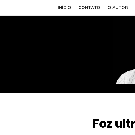
Skip
INÍCIO
CONTATO
O AUTOR
to
content
Foz ult