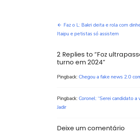
Navegação
Faz o L: Bakri deita e rola com dinh
de
Itaipu e petistas só assistem
Post
2 Replies to “
Foz ultrapass
turno em 2024
”
Pingback:
Chegou a fake news 2.0 com o
Pingback:
Coronel: “Serei candidato 
Jadir
Deixe um comentário