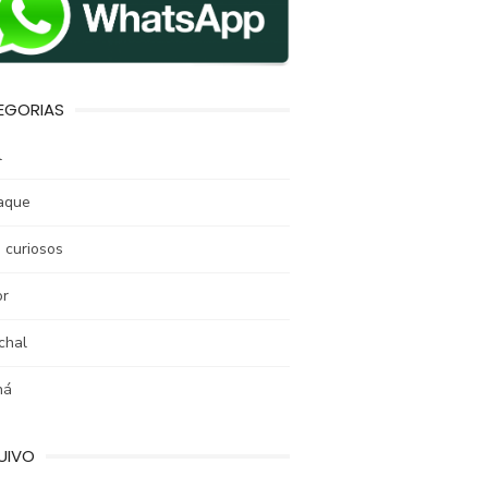
EGORIAS
l
aque
 curiosos
r
chal
ná
UIVO