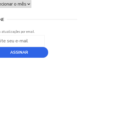
UIVO
NE
 atualizações por email.