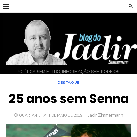
Skip
to
content
POLÍTICA SEM FILTRO, INFORMAÇÃO SEM RODEIOS.
DESTAQUE
25 anos sem Senna
Author
Jadir Zimmermann
POSTED
QUARTA-FEIRA, 1 DE MAIO DE 2019
ON