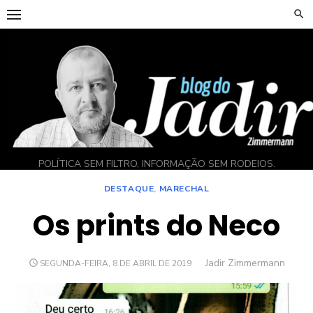
Skip
to
content
POLÍTICA SEM FILTRO, INFORMAÇÃO SEM RODEIOS.
DESTAQUE
,
MARECHAL
Os prints do Neco
Author
Jadir Zimmermann
POSTED
SEGUNDA-FEIRA, 8 DE ABRIL DE 2019
ON