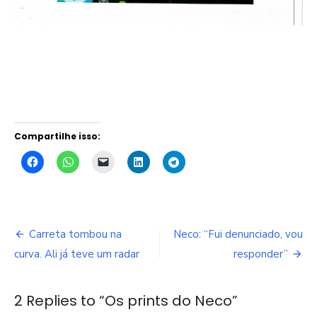
Compartilhe isso:
Navegação
Carreta tombou na
Neco: “Fui denunciado, vou
de
curva. Ali já teve um radar
responder”
Post
2 Replies to “
Os prints do Neco
”