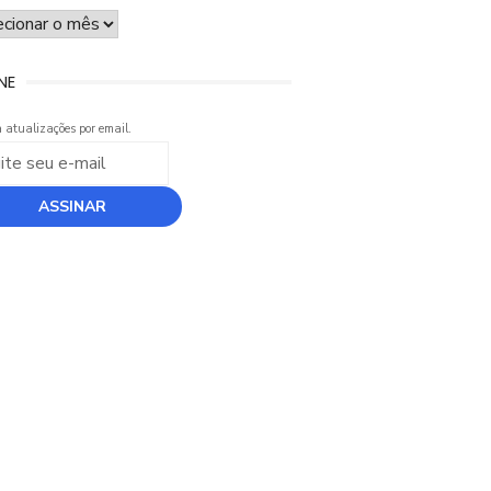
UIVO
NE
 atualizações por email.