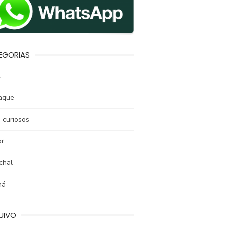
EGORIAS
l
aque
 curiosos
r
chal
ná
UIVO