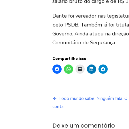
salário bruto do cargo é de R$ 
Dante foi vereador nas legisla
pelo PSDB. Também já foi titula
Governo. Ainda atuou na direçã
Comunitário de Segurança.
Compartilhe isso:
Navegação
Todo mundo sabe. Ninguém fala. O
de
conta.
Post
Deixe um comentário