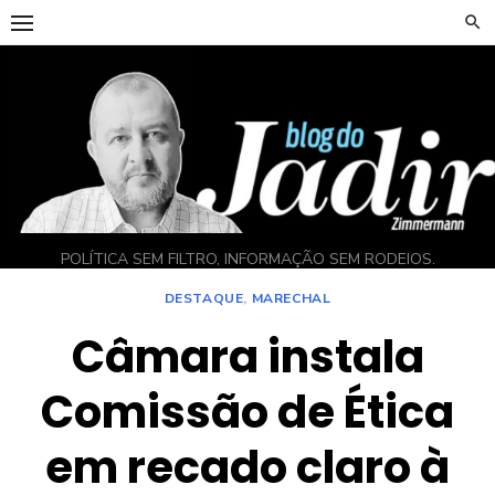
Skip
to
content
POLÍTICA SEM FILTRO, INFORMAÇÃO SEM RODEIOS.
DESTAQUE
,
MARECHAL
Câmara instala
Comissão de Ética
em recado claro à