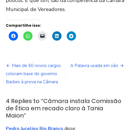
poucos. E que sim, são da competência da Câmara
Municipal de Vereadores.
Compartilhe isso:
Navegação
Mais de 60 novos cargos
A Palavra usada em vão
de
colocam base do governo
Backes à prova na Câmara
Post
4 Replies to “
Câmara instala Comissão
de Ética em recado claro à Tania
Maion
”
Pedro Jucelino Rio Branco
disse: