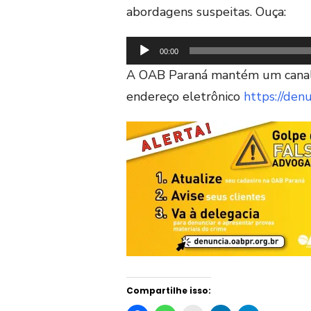
abordagens suspeitas. Ouça:
Tocador
00:00
de
A OAB Paraná mantém um canal p
áudio
endereço eletrônico
https://denu
Compartilhe isso: