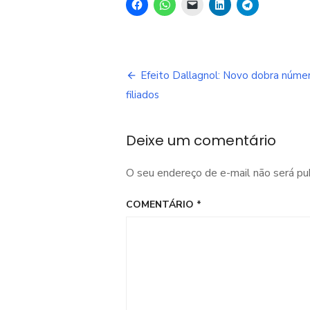
Navegação
Efeito Dallagnol: Novo dobra núme
de
filiados
Post
Deixe um comentário
O seu endereço de e-mail não será pu
COMENTÁRIO
*