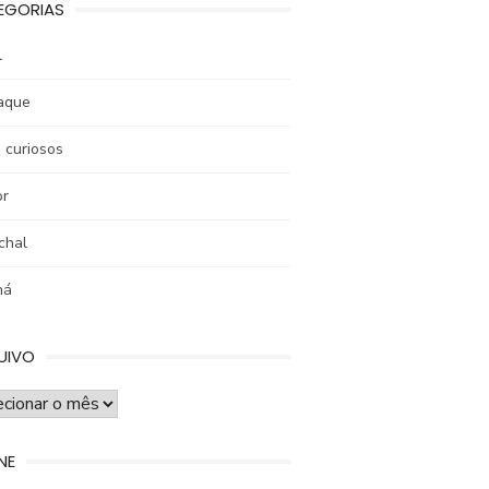
EGORIAS
l
aque
 curiosos
r
chal
ná
UIVO
UIVO
NE