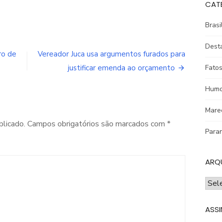
CAT
volume.
Brasi
Dest
ro de
Vereador Juca usa argumentos furados para
justificar emenda ao orçamento
Fatos
Humo
Mare
blicado.
Campos obrigatórios são marcados com
*
Para
ARQ
ARQ
ASSI