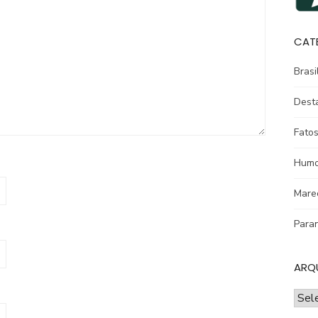
CAT
Brasi
Dest
Fatos
Humo
Mare
Para
ARQ
ARQ