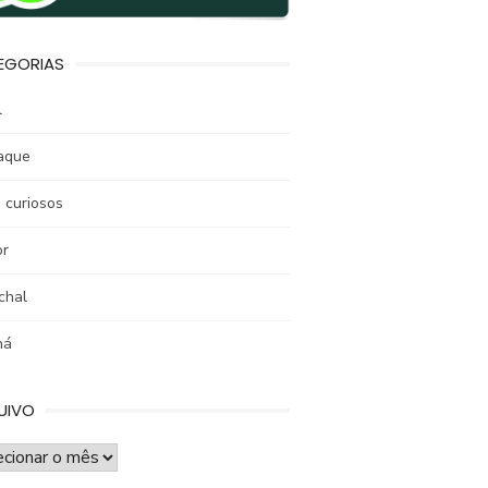
EGORIAS
l
aque
 curiosos
r
chal
ná
UIVO
UIVO