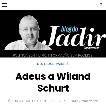
Skip
to
content
POLÍTICA SEM FILTRO, INFORMAÇÃO SEM RODEIOS.
DESTAQUE
,
PARANÁ
Adeus a Wiland
Schurt
Author
Jadir Zimmermann
POSTED
TERÇA-FEIRA, 17 DE OUTUBRO DE 2023
ON