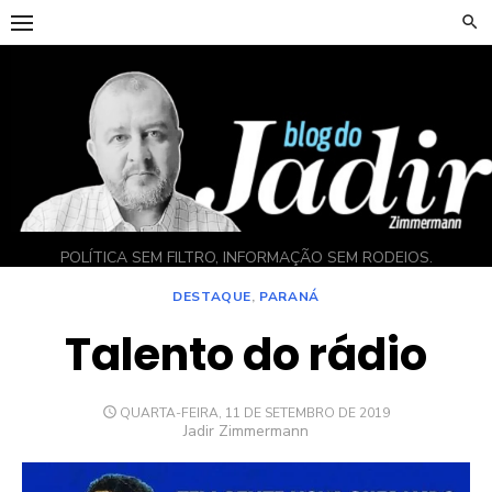
Skip
to
content
POLÍTICA SEM FILTRO, INFORMAÇÃO SEM RODEIOS.
DESTAQUE
,
PARANÁ
Talento do rádio
POSTED
QUARTA-FEIRA, 11 DE SETEMBRO DE 2019
ON
Author
Jadir Zimmermann