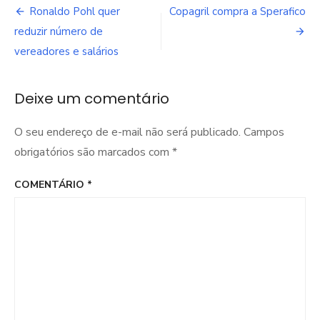
Navegação
Ronaldo Pohl quer
Copagril compra a Sperafico
de
reduzir número de
vereadores e salários
Post
Deixe um comentário
O seu endereço de e-mail não será publicado.
Campos
obrigatórios são marcados com
*
COMENTÁRIO
*