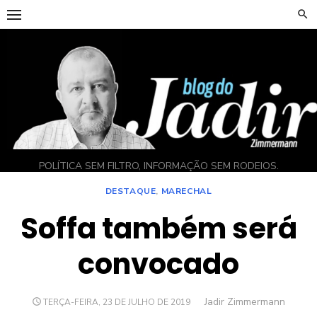
Skip
to
content
POLÍTICA SEM FILTRO, INFORMAÇÃO SEM RODEIOS.
DESTAQUE
,
MARECHAL
Soffa também será
convocado
Author
Jadir Zimmermann
POSTED
TERÇA-FEIRA, 23 DE JULHO DE 2019
ON