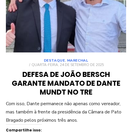
DESTAQUE
,
MARECHAL
POSTED
QUARTA-FEIRA, 24 DE SETEMBRO DE 2025
ON
DEFESA DE JOÃO BERSCH
GARANTE MANDATO DE DANTE
MUNDT NO TRE
Com isso, Dante permanece não apenas como vereador,
mas também à frente da presidência da Câmara de Pato
Bragado pelos próximos três anos.
Compartilhe isso: