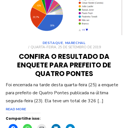
DESTAQUE
,
MARECHAL
POSTED
QUARTA-FEIRA, 25 DE SETEMBRO DE 2019
ON
CONFIRA O RESULTADO DA
ENQUETE PARA PREFEITO DE
QUATRO PONTES
Foi encerrada na tarde desta quarta-feira (25) a enquete
para prefeito de Quatro Pontes publicada na última
segunda-feira (23). Ela teve um total de 326 […]
READ MORE
Compartilhe isso: