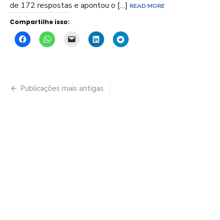
de 172 respostas e apontou o […]
READ MORE
Compartilhe isso:
Navegação
Publicações mais antigas
por
posts