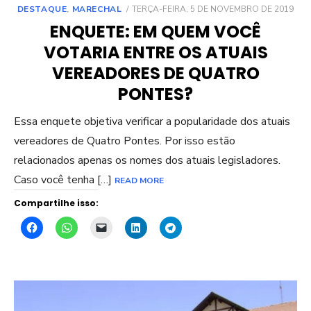
POSTED
DESTAQUE
,
MARECHAL
TERÇA-FEIRA, 5 DE NOVEMBRO DE 2019
ON
ENQUETE: EM QUEM VOCÊ
VOTARIA ENTRE OS ATUAIS
VEREADORES DE QUATRO
PONTES?
Essa enquete objetiva verificar a popularidade dos atuais
vereadores de Quatro Pontes. Por isso estão
relacionados apenas os nomes dos atuais legisladores.
Caso você tenha […]
READ MORE
Compartilhe isso: