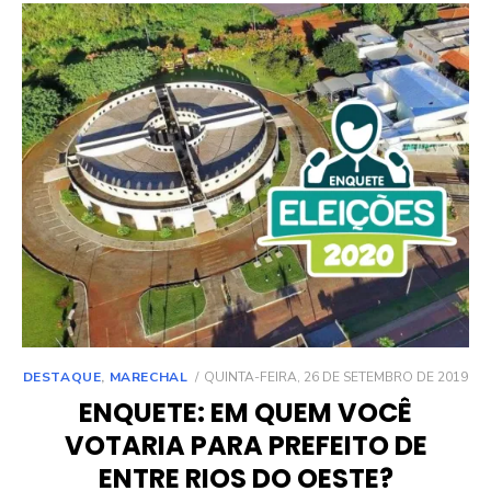
POSTED
DESTAQUE
,
MARECHAL
QUINTA-FEIRA, 26 DE SETEMBRO DE 2019
ON
ENQUETE: EM QUEM VOCÊ
VOTARIA PARA PREFEITO DE
ENTRE RIOS DO OESTE?