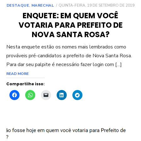
POSTED
DESTAQUE
,
MARECHAL
QUINTA-FEIRA, 19 DE SETEMBRO DE 2019
ON
ENQUETE: EM QUEM VOCÊ
VOTARIA PARA PREFEITO DE
NOVA SANTA ROSA?
Nesta enquete estão os nomes mais lembrados como
prováveis pré-candidatos a prefeito de Nova Santa Rosa.
Para dar seu palpite é necessário fazer login com […]
READ MORE
Compartilhe isso: