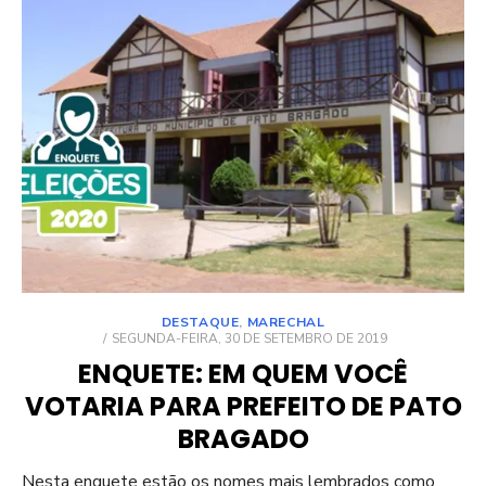
DESTAQUE
,
MARECHAL
POSTED
SEGUNDA-FEIRA, 30 DE SETEMBRO DE 2019
ON
ENQUETE: EM QUEM VOCÊ
VOTARIA PARA PREFEITO DE PATO
BRAGADO
Nesta enquete estão os nomes mais lembrados como