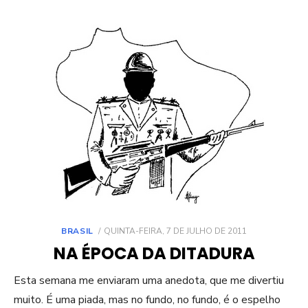
POSTED
BRASIL
QUINTA-FEIRA, 7 DE JULHO DE 2011
ON
NA ÉPOCA DA DITADURA
Esta semana me enviaram uma anedota, que me divertiu
muito. É uma piada, mas no fundo, no fundo, é o espelho