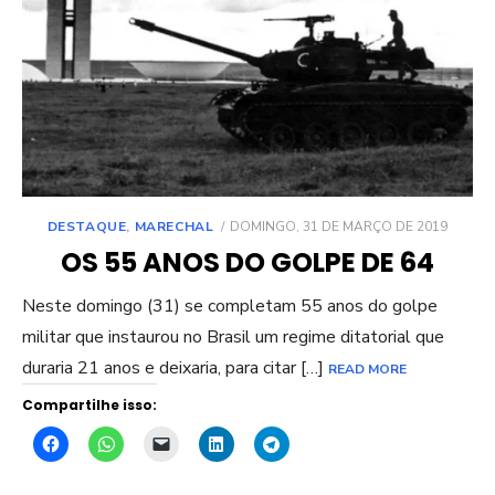
POSTED
DESTAQUE
,
MARECHAL
DOMINGO, 31 DE MARÇO DE 2019
ON
OS 55 ANOS DO GOLPE DE 64
Neste domingo (31) se completam 55 anos do golpe
militar que instaurou no Brasil um regime ditatorial que
duraria 21 anos e deixaria, para citar […]
READ MORE
Compartilhe isso: