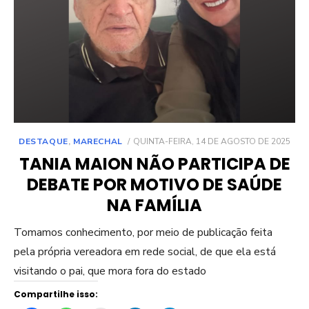
POSTED
DESTAQUE
,
MARECHAL
QUINTA-FEIRA, 14 DE AGOSTO DE 2025
ON
TANIA MAION NÃO PARTICIPA DE
DEBATE POR MOTIVO DE SAÚDE
NA FAMÍLIA
Tomamos conhecimento, por meio de publicação feita
pela própria vereadora em rede social, de que ela está
visitando o pai, que mora fora do estado
Compartilhe isso: