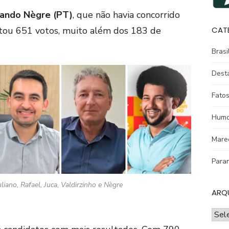
ando Nègre (PT)
, que não havia concorrido
ou 651 votos, muito além dos 183 de
CAT
Brasi
Dest
Fatos
Humo
Mare
Para
liano, Rafael, Juca, Valdirzinho e Nègre
ARQ
ARQ