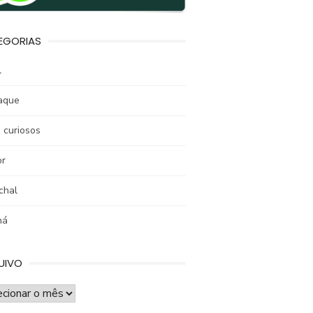
EGORIAS
l
aque
 curiosos
r
chal
ná
UIVO
UIVO