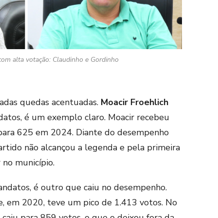
com alta votação: Claudinho e Gordinho
adas quedas acentuadas.
Moacir Froehlich
ndatos, é um exemplo claro. Moacir recebeu
 para 625 em 2024. Diante do desempenho
artido não alcançou a legenda e pela primeira
 no município.
andatos, é outro que caiu no desempenho.
e, em 2020, teve um pico de 1.413 votos. No
 caiu para 859 votos, o que o deixou fora da