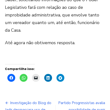
Legislativo fará com relação ao caso de
improbidade administrativa, que envolve tanto
um vereador quanto um, até então, funcionário
da Casa.
Até agora não obtivemos resposta.
Compartilhe isso:
Navegação
Investigação do Blog do
Partido Progressistas avalia
Jadir desmascara uso de
possibilidade de punir