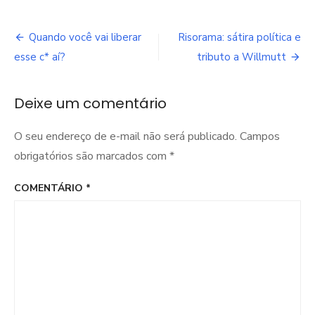
Navegação
Quando você vai liberar
Risorama: sátira política e
de
esse c* aí?
tributo a Willmutt
Post
Deixe um comentário
O seu endereço de e-mail não será publicado.
Campos
obrigatórios são marcados com
*
COMENTÁRIO
*