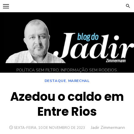
Skip
to
content
POLÍTICA SEM FILTRO, INFORMAÇÃO SEM RODEIOS.
DESTAQUE
,
MARECHAL
Azedou o caldo em
Entre Rios
Author
Jadir Zimmermann
POSTED
SEXTA-FEIRA, 10 DE NOVEMBRO DE 2023
ON