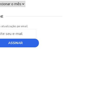
UIVO
NE
 atualizações por email.