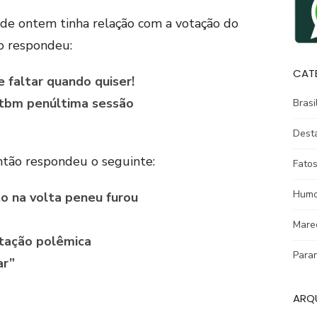
 de ontem tinha relação com a votação do
o respondeu:
CAT
 faltar quando quiser!
 tbm penúltima sessão
Brasi
Dest
então respondeu o seguinte:
Fatos
Humo
to na volta peneu furou
Mare
tação polêmica
Para
ar”
ARQ