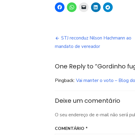
Navegação
STJ reconduz Nilson Hachmann ao
de
mandato de vereador
Post
One Reply to “Gordinho fu
Pingback:
Vai manter o voto – Blog do 
Deixe um comentário
O seu endereço de e-mail não será pu
COMENTÁRIO
*