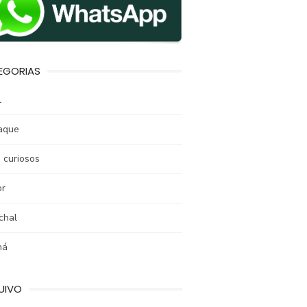
EGORIAS
l
aque
 curiosos
r
chal
ná
UIVO