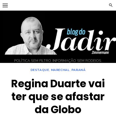
Skip
to
content
POLÍTICA SEM FILTRO, INFORMAÇÃO SEM RODEIOS.
DESTAQUE
,
MARECHAL
,
PARANÁ
Regina Duarte vai
ter que se afastar
da Globo