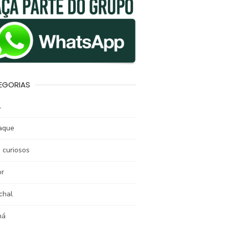
EGORIAS
l
aque
 curiosos
r
chal
ná