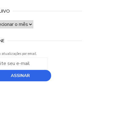
UIVO
UIVO
NE
 atualizações por email.