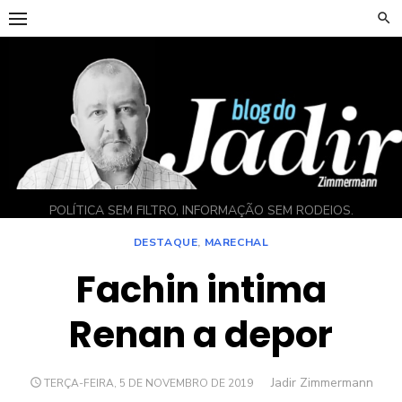
Skip
to
content
POLÍTICA SEM FILTRO, INFORMAÇÃO SEM RODEIOS.
DESTAQUE
,
MARECHAL
Fachin intima
Renan a depor
Author
Jadir Zimmermann
POSTED
TERÇA-FEIRA, 5 DE NOVEMBRO DE 2019
ON