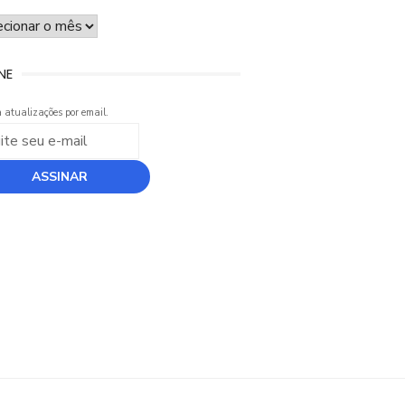
UIVO
NE
 atualizações por email.