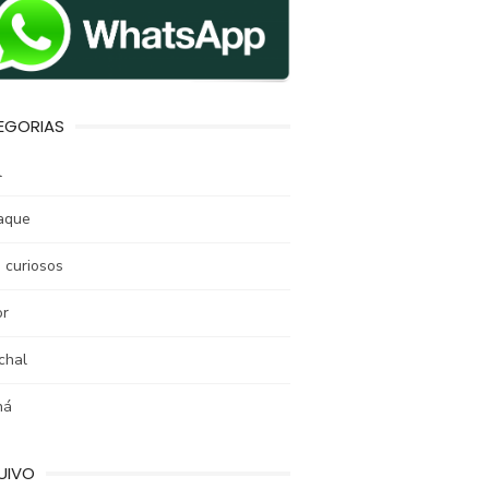
EGORIAS
l
aque
 curiosos
r
chal
ná
UIVO