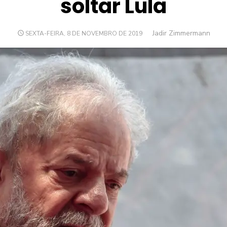
soltar Lula
Author
Jadir Zimmermann
POSTED
SEXTA-FEIRA, 8 DE NOVEMBRO DE 2019
ON