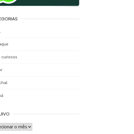
EGORIAS
l
aque
 curiosos
r
chal
ná
UIVO
UIVO