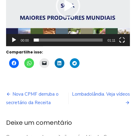
00:00
01:11
Compartilhe isso:
Navegação
Nova CPMF derruba o
Lombadolândia. Veja vídeos
de
secretário da Receita
Post
Deixe um comentário