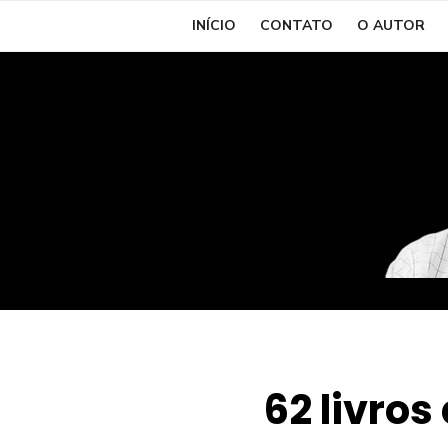
Skip
INÍCIO
CONTATO
O AUTOR
to
content
62 livro