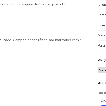
dores não conseguem ler as imagens. obg.
Dest
Fatos
Humo
Mare
blicado.
Campos obrigatórios são marcados com
*
Para
ARQ
ARQ
ASSI
Receba