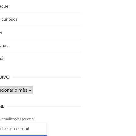
aque
 curiosos
r
chal
ná
UIVO
UIVO
NE
 atualizações por email.