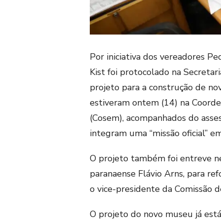
Por iniciativa dos vereadores P
Kist foi protocolado na Secretar
projeto para a construção de n
estiveram ontem (14) na Coord
(Cosem), acompanhados d
o asse
integram uma “missão oficial” e
O projeto também foi entreve ne
paranaense Flávio Arns, para ref
o vice-presidente da Comissão 
O projeto do novo museu já est