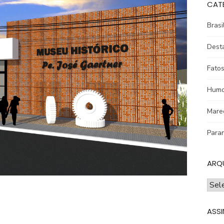
CAT
Brasi
Dest
Fatos
Humo
Mare
Para
ARQ
ARQ
ASSI