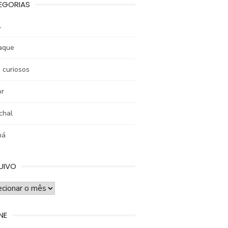
EGORIAS
l
aque
 curiosos
r
chal
ná
UIVO
UIVO
NE