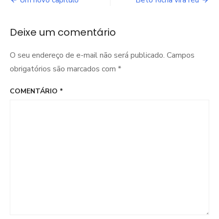
Navegação
Um novo capítulo
Beto Richa vira réu
de
Deixe um comentário
Post
O seu endereço de e-mail não será publicado.
Campos
obrigatórios são marcados com
*
COMENTÁRIO
*