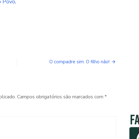
o Povo
.
O compadre sim. O filho não!
blicado.
Campos obrigatórios são marcados com
*