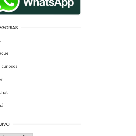
EGORIAS
l
aque
 curiosos
r
chal
ná
UIVO