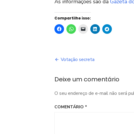
As informações são da
Gazeta d
Compartilhe isso:
Navegação
Votação secreta
de
Deixe um comentário
Post
O seu endereço de e-mail não será pu
COMENTÁRIO
*