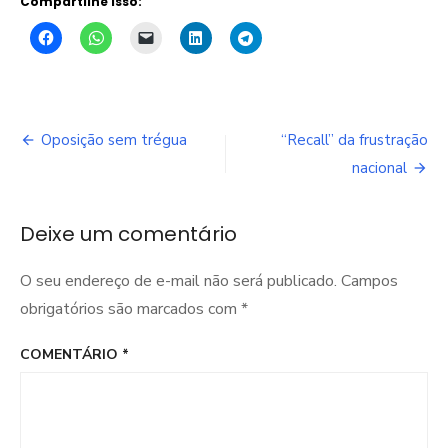
Compartilhe isso:
Navegação
Oposição sem trégua
“Recall” da frustração
de
nacional
Post
Deixe um comentário
O seu endereço de e-mail não será publicado.
Campos
obrigatórios são marcados com
*
COMENTÁRIO
*