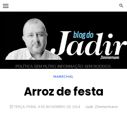
Skip
to
content
POLÍTICA SEM FILTRO, INFORMAÇÃO SEM RODEIOS.
MARECHAL
Arroz de festa
Author
Jadir Zimmermann
POSTED
TERÇA-FEIRA, 4 DE NOVEMBRO DE 2014
ON