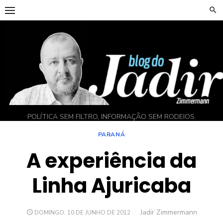
Skip
to
content
POLÍTICA SEM FILTRO, INFORMAÇÃO SEM RODEIOS.
PARANÁ
A experiência da
Linha Ajuricaba
Author
Jadir Zimmermann
POSTED
DOMINGO, 10 DE JUNHO DE 2012
ON