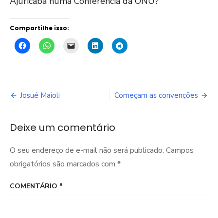
Ajuricaba numa Conferência da ONU?
Compartilhe isso:
Navegação
Josué Maioli
Começam as convenções
de
Deixe um comentário
Post
O seu endereço de e-mail não será publicado.
Campos
obrigatórios são marcados com
*
COMENTÁRIO
*