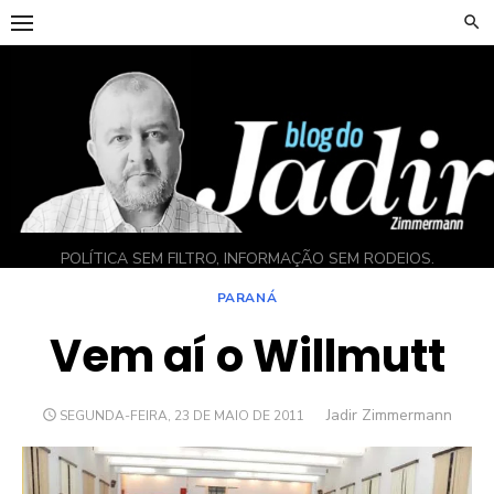
Skip
to
content
POLÍTICA SEM FILTRO, INFORMAÇÃO SEM RODEIOS.
PARANÁ
Vem aí o Willmutt
Author
Jadir Zimmermann
POSTED
SEGUNDA-FEIRA, 23 DE MAIO DE 2011
ON