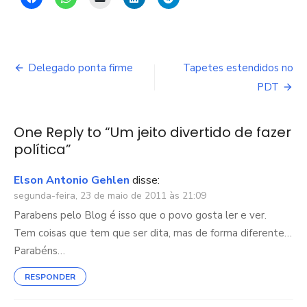
Navegação
Delegado ponta firme
Tapetes estendidos no
de
PDT
Post
One Reply to “Um jeito divertido de fazer
política”
Elson Antonio Gehlen
disse:
segunda-feira, 23 de maio de 2011 às 21:09
Parabens pelo Blog é isso que o povo gosta ler e ver.
Tem coisas que tem que ser dita, mas de forma diferente…
Parabéns…
RESPONDER