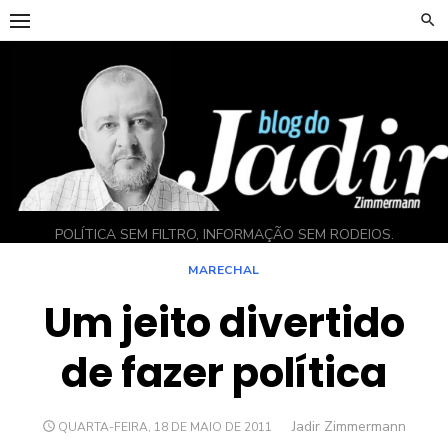
Skip
to
content
POLÍTICA SEM FILTRO, INFORMAÇÃO SEM RODEIOS.
MARECHAL
Um jeito divertido
de fazer política
Author
Jadir Zimmermann
POSTED
QUARTA-FEIRA, 18 DE MAIO DE 2011
ON