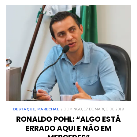
POSTED
DESTAQUE
,
MARECHAL
DOMINGO, 17 DE MARÇO DE 2019
ON
RONALDO POHL: “ALGO ESTÁ
ERRADO AQUI E NÃO EM