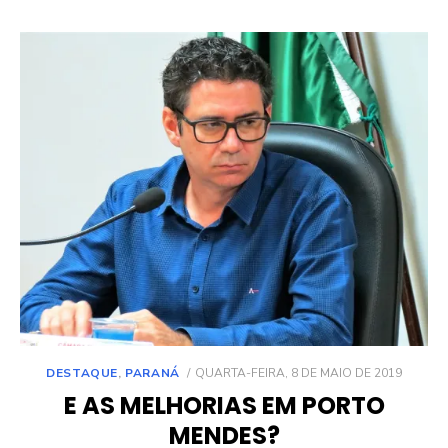
POSTED
DESTAQUE
,
PARANÁ
QUARTA-FEIRA, 8 DE MAIO DE 2019
ON
E AS MELHORIAS EM PORTO
MENDES?