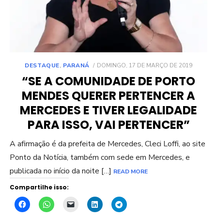
POSTED
DESTAQUE
,
PARANÁ
DOMINGO, 17 DE MARÇO DE 2019
ON
“SE A COMUNIDADE DE PORTO
MENDES QUERER PERTENCER A
MERCEDES E TIVER LEGALIDADE
PARA ISSO, VAI PERTENCER”
A afirmação é da prefeita de Mercedes, Cleci Loffi, ao site
Ponto da Notícia, também com sede em Mercedes, e
publicada no início da noite […]
READ MORE
Compartilhe isso: