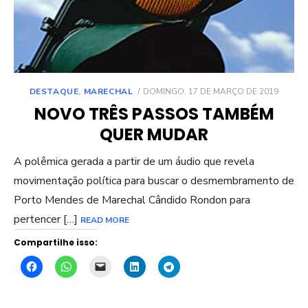
POSTED
DESTAQUE
,
MARECHAL
DOMINGO, 17 DE MARÇO DE 2019
ON
NOVO TRÊS PASSOS TAMBÉM
QUER MUDAR
A polêmica gerada a partir de um áudio que revela
movimentação política para buscar o desmembramento de
Porto Mendes de Marechal Cândido Rondon para
pertencer […]
READ MORE
Compartilhe isso: