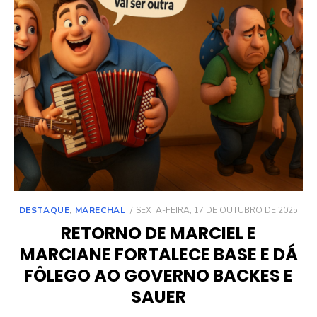
POSTED
DESTAQUE
,
MARECHAL
SEXTA-FEIRA, 17 DE OUTUBRO DE 2025
ON
RETORNO DE MARCIEL E
MARCIANE FORTALECE BASE E DÁ
FÔLEGO AO GOVERNO BACKES E
SAUER