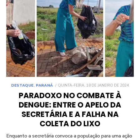
POSTED
DESTAQUE
,
PARANÁ
QUINTA-FEIRA, 18 DE JANEIRO DE 2024
ON
PARADOXO NO COMBATE À
DENGUE: ENTRE O APELO DA
SECRETÁRIA E A FALHA NA
COLETA DO LIXO
Enquanto a secretária convoca a população para uma ação