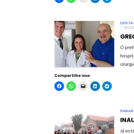
DESTA
POST
SEGUN
ON
GRE
O pref
hospit
cirurg
Compartilhe isso:
PARAN
INA
Já est