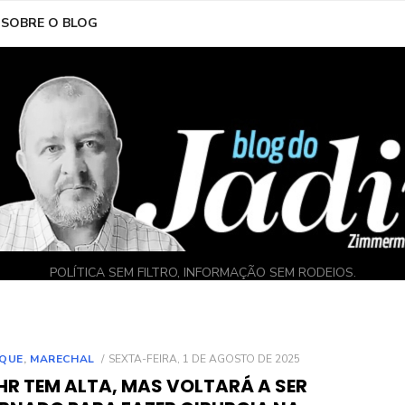
SOBRE O BLOG
POLÍTICA SEM FILTRO, INFORMAÇÃO SEM RODEIOS.
POSTED
QUE
,
MARECHAL
SEXTA-FEIRA, 1 DE AGOSTO DE 2025
ON
HR TEM ALTA, MAS VOLTARÁ A SER