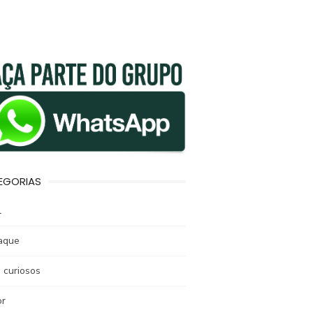
EGORIAS
l
aque
 curiosos
r