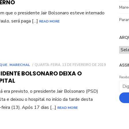
VERNO
Mare
 em que o presidente Jair Bolsonaro esteve internado
Para
aulo, será paga […]
READ MORE
ARQ
ARQ
ASSI
POSTED
QUE
,
MARECHAL
QUARTA-FEIRA, 13 DE FEVEREIRO DE 2019
ON
SIDENTE BOLSONARO DEIXA O
Receba
PITAL
á era previsto, o presidente Jair Bolsonaro (PSD)
lta e deixou o hospital no início da tarde desta
-feira (13). Após 17 dias […]
READ MORE