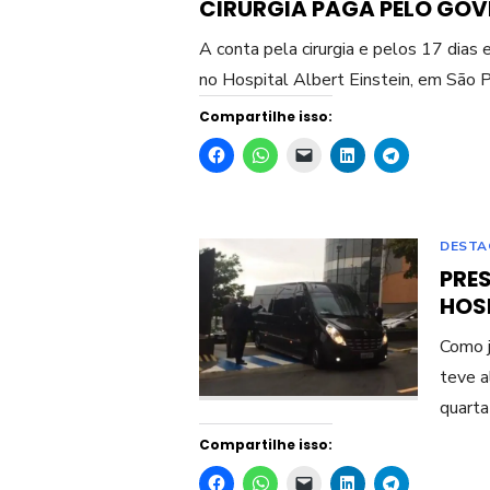
CIRURGIA PAGA PELO GO
A conta pela cirurgia e pelos 17 dias
no Hospital Albert Einstein, em São P
Compartilhe isso:
DESTA
PRE
HOS
Como j
teve a
quarta
Compartilhe isso: