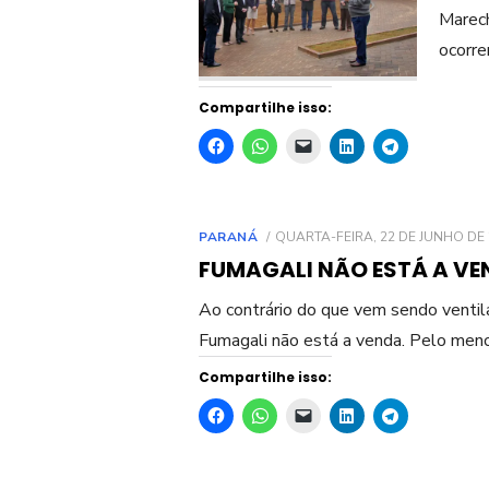
Marech
ocorre
Compartilhe isso:
POSTED
PARANÁ
QUARTA-FEIRA, 22 DE JUNHO DE 
ON
FUMAGALI NÃO ESTÁ A VE
Ao contrário do que vem sendo venti
Fumagali não está a venda. Pelo meno
Compartilhe isso: