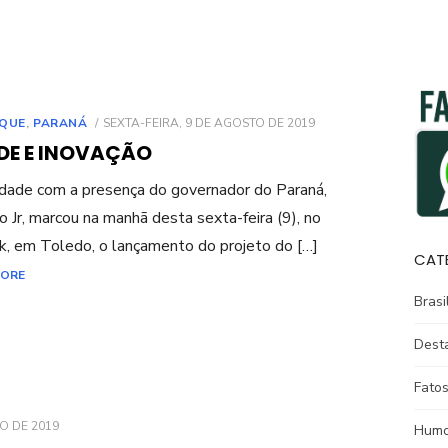
POSTED
QUE
,
PARANÁ
SEXTA-FEIRA, 9 DE AGOSTO DE 2019
ON
DE E INOVAÇÃO
dade com a presença do governador do Paraná,
o Jr, marcou na manhã desta sexta-feira (9), no
k, em Toledo, o lançamento do projeto do […]
CAT
MORE
Brasi
Dest
Fatos
O DE 2019
Humo