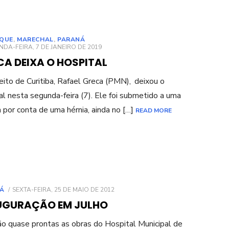
QUE
,
MARECHAL
,
PARANÁ
ED
DA-FEIRA, 7 DE JANEIRO DE 2019
CA DEIXA O HOSPITAL
eito de Curitiba, Rafael Greca (PMN), deixou o
al nesta segunda-feira (7). Ele foi submetido a uma
ia por conta de uma hérnia, ainda no […]
READ MORE
POSTED
Á
SEXTA-FEIRA, 25 DE MAIO DE 2012
ON
UGURAÇÃO EM JULHO
ão quase prontas as obras do Hospital Municipal de