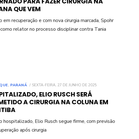
ERNADO PARA FAZER CIRURGIA NA
ANA QUE VEM
em recuperação e com nova cirurgia marcada, Spohr
como relator no processo disciplinar contra Tania
POSTED
QUE
,
PARANÁ
SEXTA-FEIRA, 27 DE JUNHO DE 2025
ON
ITALIZADO, ELIO RUSCH SERÁ
METIDO A CIRURGIA NA COLUNA EM
ITIBA
hospitalizado, Elio Rusch segue firme, com previsão
uperação após cirurgia