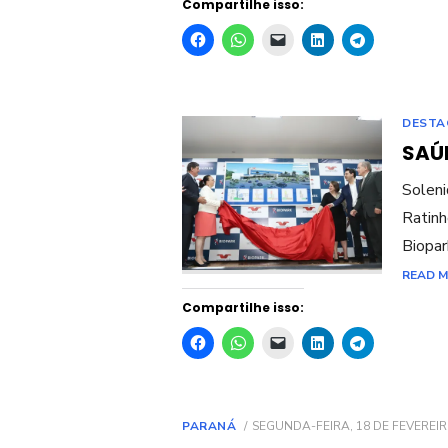
Compartilhe isso:
DESTA
SAÚ
Soleni
Ratinh
Biopar
READ 
Compartilhe isso:
POSTED
PARANÁ
SEGUNDA-FEIRA, 18 DE FEVEREIR
ON