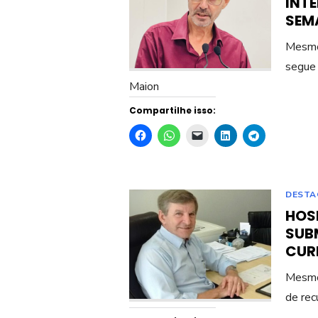
INT
SEM
Mesmo 
segue 
Maion
Compartilhe isso:
DESTA
HOSP
SUB
CUR
Mesmo 
de rec