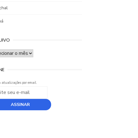
chal
ná
UIVO
UIVO
NE
 atualizações por email.