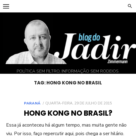
Skip
to
content
POLÍTICA SEM FILTRO, INFORMAÇÃO SEM RODEIOS.
TAG:
HONG KONG NO BRASIL
POSTED
PARANÁ
QUARTA-FEIRA, 29 DE JULHO DE 2015
ON
HONG KONG NO BRASIL?
Essa já aconteceu há algum tempo, mas muita gente não
viu. Por isso, faço repercutir aqui, pois chega a ser hilário.