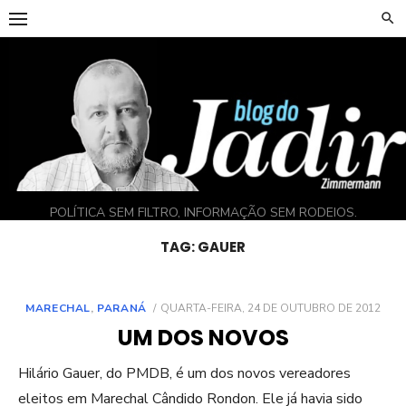
Skip
to
content
POLÍTICA SEM FILTRO, INFORMAÇÃO SEM RODEIOS.
TAG:
GAUER
POSTED
MARECHAL
,
PARANÁ
QUARTA-FEIRA, 24 DE OUTUBRO DE 2012
ON
UM DOS NOVOS
Hilário Gauer, do PMDB, é um dos novos vereadores
eleitos em Marechal Cândido Rondon. Ele já havia sido