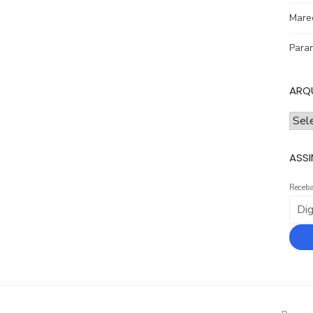
Mare
Para
ARQ
ARQ
ASSI
Receba