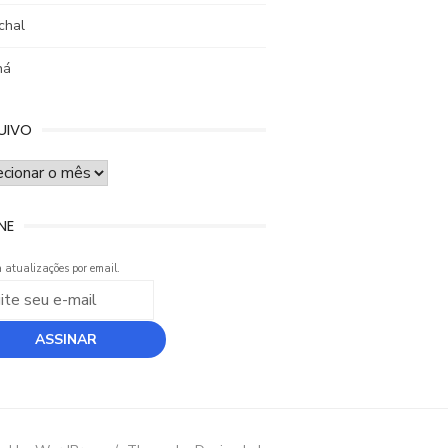
chal
ná
UIVO
UIVO
NE
 atualizações por email.