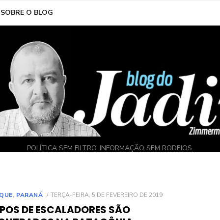
SOBRE O BLOG
POLÍTICA SEM FILTRO, INFORMAÇÃO SEM RODEIOS.
POSTED
QUE
,
PARANÁ
TERÇA-FEIRA, 5 DE FEVEREIRO DE 2019
ON
POS DE ESCALADORES SÃO