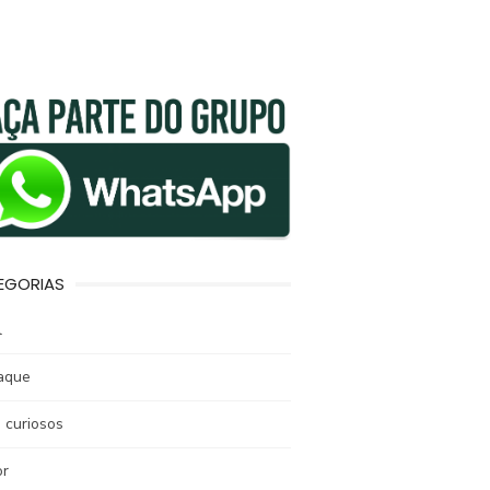
EGORIAS
l
aque
 curiosos
r