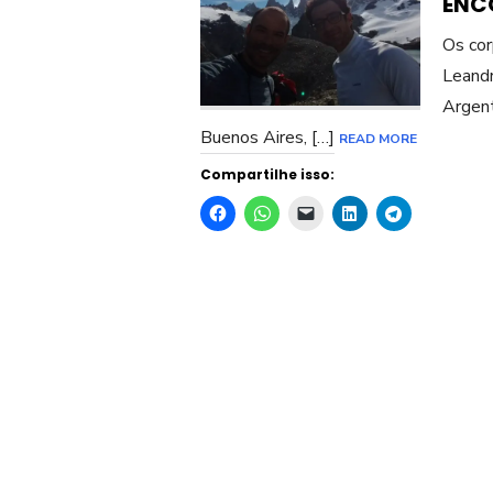
ENC
Os cor
Leandr
Argent
Buenos Aires, […]
READ MORE
Compartilhe isso: