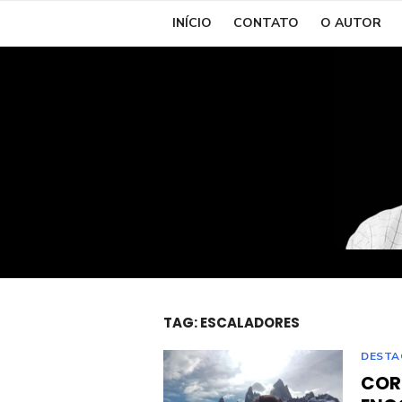
Skip
INÍCIO
CONTATO
O AUTOR
to
content
TAG:
ESCALADORES
DESTA
COR