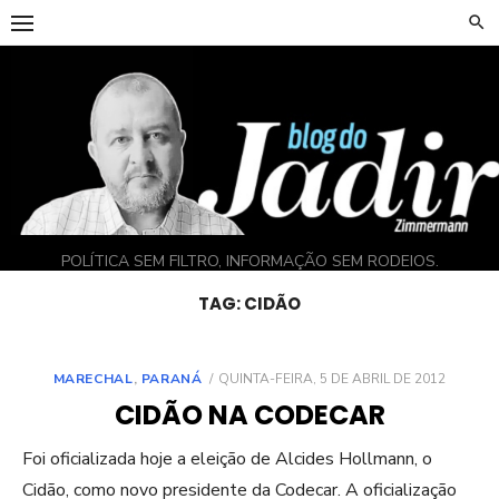
Skip
to
content
POLÍTICA SEM FILTRO, INFORMAÇÃO SEM RODEIOS.
TAG:
CIDÃO
POSTED
MARECHAL
,
PARANÁ
QUINTA-FEIRA, 5 DE ABRIL DE 2012
ON
CIDÃO NA CODECAR
Foi oficializada hoje a eleição de Alcides Hollmann, o
Cidão, como novo presidente da Codecar. A oficialização