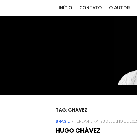
Skip
INÍCIO
CONTATO
O AUTOR
to
content
TAG:
CHAVEZ
POSTED
BRASIL
TERÇA-FEIRA, 28 DE JULHO DE 201
ON
HUGO CHÁVEZ