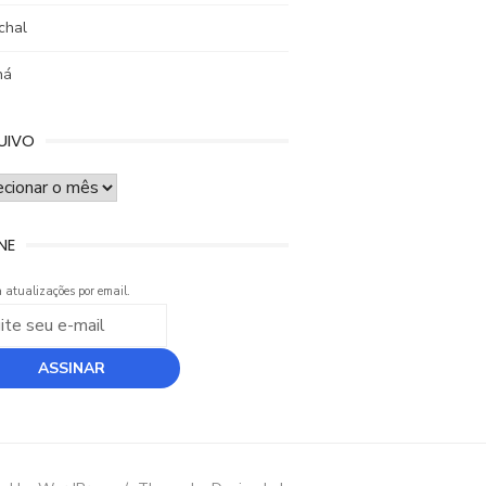
chal
ná
UIVO
UIVO
NE
 atualizações por email.