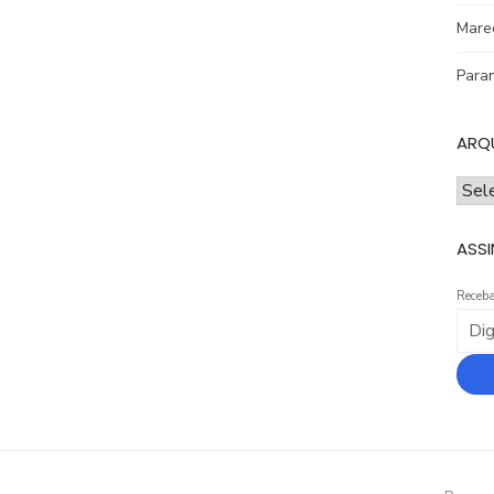
Mare
Para
ARQ
ARQ
ASSI
Receba