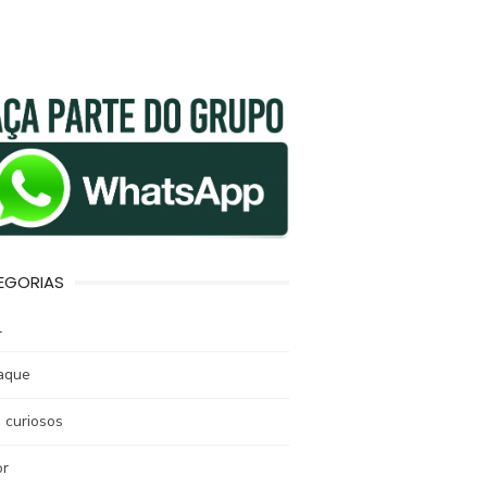
EGORIAS
l
aque
 curiosos
r