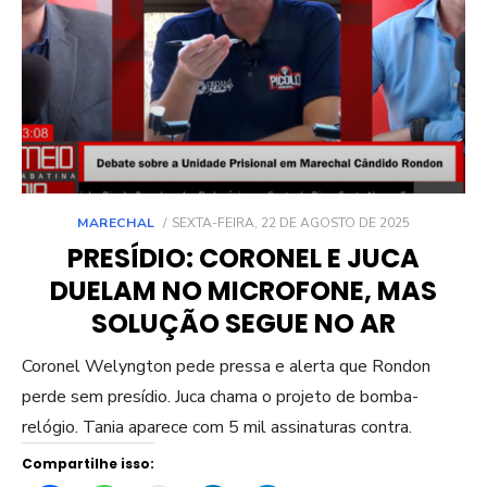
POSTED
MARECHAL
SEXTA-FEIRA, 22 DE AGOSTO DE 2025
ON
PRESÍDIO: CORONEL E JUCA
DUELAM NO MICROFONE, MAS
SOLUÇÃO SEGUE NO AR
Coronel Welyngton pede pressa e alerta que Rondon
perde sem presídio. Juca chama o projeto de bomba-
relógio. Tania aparece com 5 mil assinaturas contra.
Compartilhe isso: