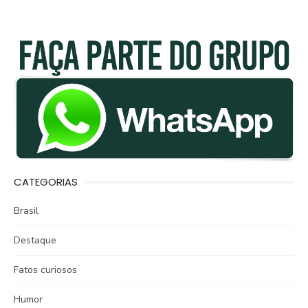
CATEGORIAS
Brasil
Destaque
Fatos curiosos
Humor