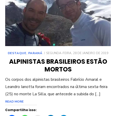
POSTED
DESTAQUE
,
PARANÁ
SEGUNDA-FEIRA, 28 DE JANEIRO DE 2019
ON
ALPINISTAS BRASILEIROS ESTÃO
MORTOS
Os corpos dos alpinistas brasileiros Fabrício Amaral e
Leandro Ianotta foram encontrados na última sexta-feira
(25) no monte La Silla, que antecede a subida do […]
READ MORE
Compartilhe isso: