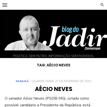
Skip
to
content
POLÍTICA SEM FILTRO, INFORMAÇÃO SEM RODEIOS.
TAG:
AÉCIO NEVES
POSTED
PARANÁ
QUARTA-FEIRA, 27 DE FEVEREIRO DE 2013
ON
AÉCIO NEVES
O senador Aécio Neves (PSDB-MG), cotado como
possível candidato a Presidente da República, está